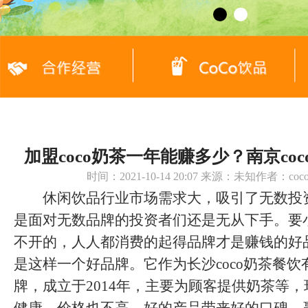
加盟coco奶茶一年能赚多少？南京co
时间：2021-10-14 20:07 来源：未知作者：c
休闲饮品行业市场需求大，吸引了无数投
是面对无数品牌的投资者们还是无从下手。要
不开的，人人都消费的起得品牌才是赚钱的好品
是这样一个好品牌。它作为长沙coco奶茶餐
牌，成立于2014年，主要为顾客提供奶茶等