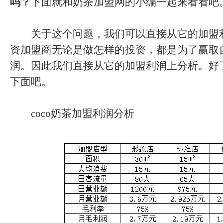
吗？
下面就和奶茶加盟网的小编一起来看看吧
关于这个问题，我们可以直接从它的加盟
资加盟商无论是做怎样的投资，都是为了赢取
润。因此我们直接从它的加盟利润上分析。好
下面吧。
coco奶茶加盟利润分析