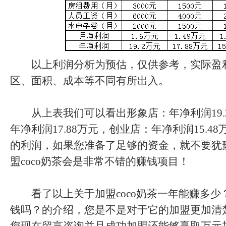
以上利润分析为预估，仅供参考，实际盈
区、面积、成本等不同有所出入。
从上表我们可以看出形象店：年净利润19.
年净利润17.88万元，创业店：年净利润15.4
的利润，如果您准备了足够的资金，就不要犹
盟coco奶茶会是非常不错的赚钱项目！
看了以上关于加盟coco奶茶一年能赚多少？
钱吗？的介绍，您是不是对于它的加盟更加清